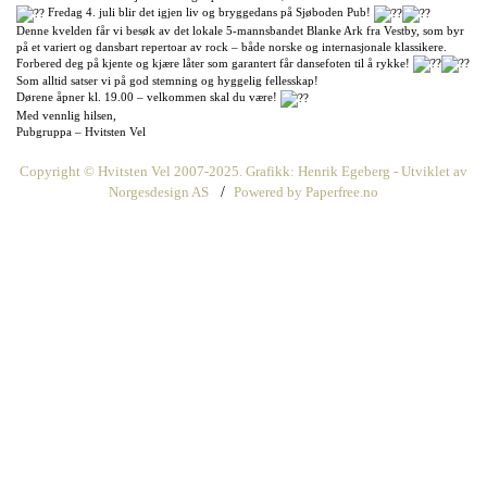
Fredag 4. juli blir det igjen liv og bryggedans på Sjøboden Pub!
Denne
kvelden får vi besøk av det lokale 5-mannsbandet Blanke Ark fra Vestby, som byr
på et variert og dansbart repertoar av rock – både norske og internasjonale klassikere.
Forbered deg på kjente og kjære låter som garantert får dansefoten til å rykke!
Som alltid satser vi på god stemning og hyggelig fellesskap!
Dørene åpner kl. 19.00 – velkommen skal du være!
Med vennlig hilsen,
Pubgruppa – Hvitsten Vel
Copyright © Hvitsten Vel 2007-2025. Grafikk: Henrik Egeberg -
Utviklet av
Norgesdesign AS
/
Powered by Paperfree.no