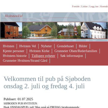
Forside
|
Linker
|
Logg inn
|
Kontakt
Hvitsten
Hvitsten Vel
Nyheter
Grendehuset
Bilder
Kjente personer
Hvitsten Kirke
Grunneier Olsen/Rederfamilien
Hvitstens historie
Tidligere nyheter
Søk informasjon
Grunneier Hvidsten/Strand Gård
Velkommen til pub på Sjøboden
onsdag 2. juli og fredag 4. juli
Publisert:
01.07.2025
SJØBODEN PUB HVITSTEN:
Husk ONSDAGSPUB i juli! Men også på FREDAG førstkommende: