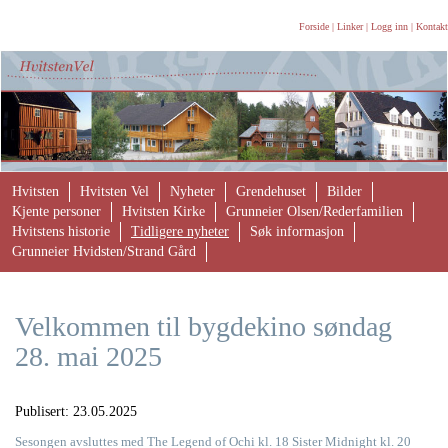
Forside
|
Linker
|
Logg inn
|
Kontakt
Hvitsten
Hvitsten Vel
Nyheter
Grendehuset
Bilder
Kjente personer
Hvitsten Kirke
Grunneier Olsen/Rederfamilien
Hvitstens historie
Tidligere nyheter
Søk informasjon
Grunneier Hvidsten/Strand Gård
Velkommen til bygdekino søndag
28. mai 2025
Publisert:
23.05.2025
Sesongen avsluttes med The Legend of Ochi kl. 18 Sister Midnight kl. 20