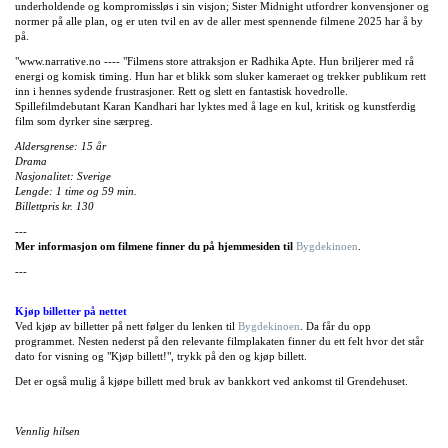
underholdende og kompromissløs i sin visjon; Sister Midnight utfordrer konvensjoner og
normer på alle plan, og er uten tvil en av de aller mest spennende filmene 2025 har å by
på.
"www.narrative.no ---- "Filmens store attraksjon er Radhika Apte. Hun briljerer med rå
energi og komisk timing. Hun har et blikk som sluker kameraet og trekker publikum rett
inn i hennes sydende frustrasjoner. Rett og slett en fantastisk hovedrolle.
Spillefilmdebutant Karan Kandhari har lyktes med å lage en kul, kritisk og kunstferdig
film som dyrker sine særpreg.
Aldersgrense: 15 år
Drama
Nasjonalitet: Sverige
Lengde: 1 time og 59 min.
Billettpris kr. 130
---
Mer informasjon om filmene finner du på hjemmesiden til
Bygdekinoen
.
---
Kjøp billetter på nettet
Ved kjøp av billetter på nett følger du lenken til
Bygdekinoen
. Da får du opp
programmet. Nesten nederst på den relevante filmplakaten finner du ett felt hvor det står
dato for visning og "Kjøp billett!", trykk på den og kjøp billett.
Det er også mulig å kjøpe billett med bruk av bankkort ved ankomst til Grendehuset.
Vennlig hilsen