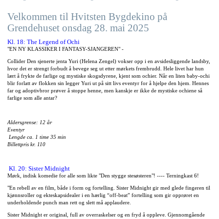
Velkommen til Hvitsten Bygdekino på
Grendehuset onsdag 28. mai 2025
Kl. 18: The Legend of Ochi
"EN NY KLASSIKER I FANTASY-SJANGEREN" -
Collider Den sjenerte jenta Yuri (Helena Zengel) vokser opp i en avsidesliggende landsby,
hvor det er strengt forbudt å bevege seg ut etter mørkets frembrudd. Hele livet har hun
lært å frykte de farlige og mystiske skogsdyrene, kjent som ochier. Når en liten baby-ochi
blir forlatt av flokken sin legger Yuri ut på sitt livs eventyr for å hjelpe den hjem. Hennes
far og adoptivbror prøver å stoppe henne, men kanskje er ikke de mystiske ochiene så
farlige som alle antar?
Aldersgrense: 12 år
Eventyr
Lengde ca. 1 time 35 min
Billettpris kr. 110
Kl. 20: Sister Midnight
Mørk, indisk komedie for alle som likte "Den stygge stesøsteren"! ---- Terningkast 6!
"En rebell av en film, både i form og fortelling. Sister Midnight gir med glede fingeren til
kjønnsroller og ekteskapsidealer i en hærlig “off-beat” fortelling som gir opprøret en
underholdende punch man rett og slett må applaudere.
Sister Midnight er original, full av overraskelser og en fryd å oppleve. Gjennomgående