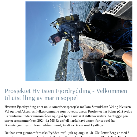
Prosjektet Hvitsten Fjordrydding - Velkommen
til utstilling av marin søppel
Hvitsten Fjordrydding er et unikt samarbeidsprosjekt mellom Strandsåsen Vel og Hvitsten
Vel og med Akershus Fylkeskommune som hovedsponsor. Prosjektet har fokus på å rydde
i strandnære undervannsområder og også fjerne uønsket stillehavsøsters. Kartleggingen
startet sensommer/høst 2024 da MS Rognfjell kartla havbunnen for søppel fra
Brenntangen i sør til Rammebåen i nord, totalt ca. 4 km med kystlinje.
Det har vært gjennomført seks "ryddeturer" i juli og august i år. Ole Petter Berg er med å