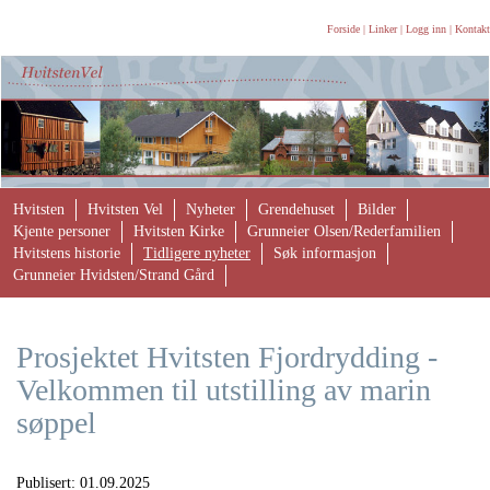
Forside
|
Linker
|
Logg inn
|
Kontakt
Hvitsten
Hvitsten Vel
Nyheter
Grendehuset
Bilder
Kjente personer
Hvitsten Kirke
Grunneier Olsen/Rederfamilien
Hvitstens historie
Tidligere nyheter
Søk informasjon
Grunneier Hvidsten/Strand Gård
Prosjektet Hvitsten Fjordrydding -
Velkommen til utstilling av marin
søppel
Publisert:
01.09.2025